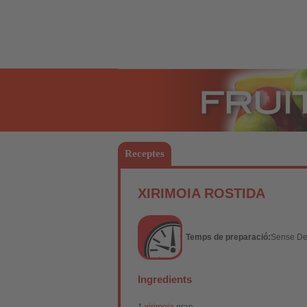
Fruites
Receptes
XIRIMOIA ROSTIDA
Temps de preparació:
Sense De
Ingredients