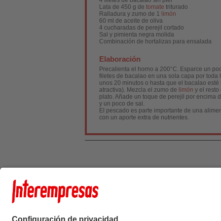
4 filetes de bacalao sin piel
Lata de 450 g de
tomate
triturado
Ralladura y zumo de 1
limón
60 ml de aceite de oliva
4 cucharadas de perejil cortado
Sal y pimienta negra molida
Combinación de hortalizas para ensalada
Elaboración
Precalienta el horno a 200°C. Esparce un poco
filetes de bacalao en una sola capa por toda 
unos 20 minutos o hasta que el bacalao esté h
atractiva). Mezcla el zumo de
limón
y el resto
plato. Añade un toque de perejil por encima 
y un poco de sal.
El pescado es parte importante de una aliment
con un aporte extra de nutrientes.
Interempresas Medi