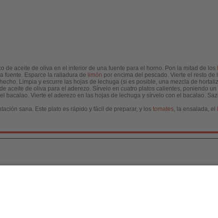
 de aceite de oliva en el interior de una fuente para el horno. Pon la mitad de los
la fuente. Esparce la ralladura de
limón
por encima del pescado. Vierte el resto de 
echo. Limpia y escurre las hojas de lechuga (si es posible, una mezcla de hortaliz
 de aceite de oliva para el aderezo. Sírvelo en cuatro platos calientes, poniendo un
del bacalao. Vierte el aderezo en las hojas de lechuga y sírvelo con el bacalao. S
ación sana. Este plato es rápido y fácil de preparar, y los
tomates
, la ensalada, el
a, S.L.
/ 2026
[
Aviso legal
|
Política de Protecc