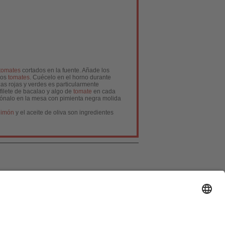
tomates
cortados en la fuente. Añade los
los
tomates
. Cuécelo en el horno durante
as rojas y verdes es particularmente
 filete de bacalao y algo de
tomate
en cada
azónalo en la mesa con pimienta negra molida
limón
y el aceite de oliva son ingredientes
ión de Datos
|
Política de cookies
|
Publicidad
]