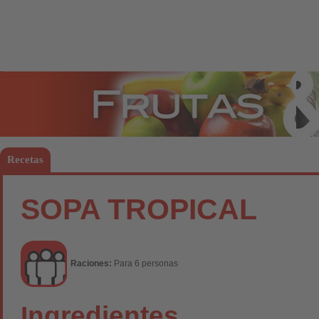
Frutas
Hort
Recetas
SOPA TROPICAL
Raciones:
Para 6 personas
Ingredientes