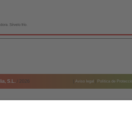
dora. Sírvelo frío.
a, S.L.
/ 2026
[
Aviso legal
|
Política de Protecc