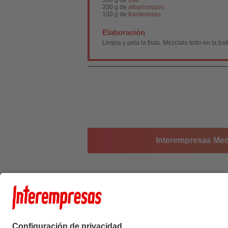
300 g de
uva
200 g de
albaricoques
100 g de
frambuesas
Elaboración
Limpia y pela la fruta. Mézclalo todo en la bati
Interempresas Medi