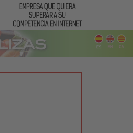
EN
CA
ES