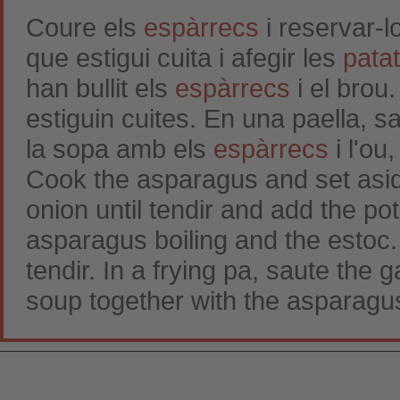
Coure els
espàrrecs
i reservar-l
que estigui cuita i afegir les
pata
han bullit els
espàrrecs
i el brou
estiguin cuites. En una paella, sal
la sopa amb els
espàrrecs
i l'ou,
Cook the asparagus and set aside
onion until tendir and add the pot
asparagus boiling and the estoc. 
tendir. In a frying pa, saute the 
soup together with the asparagus