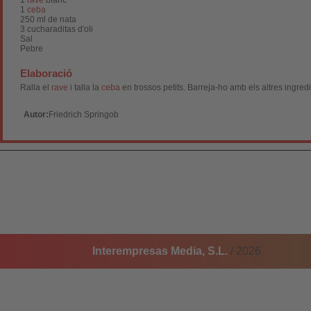
1
rave
blanc
1
ceba
250 ml de nata
3 cucharaditas d'oli
Sal
Pebre
Elaboració
Ralla el
rave
i talla la
ceba
en trossos petits. Barreja-ho amb els altres ingred
Autor:
Friedrich Springob
Interempresas Media, S.L.
/ 2026