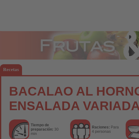
Frutas
Hort
Recetas
BACALAO AL HORNO
ENSALADA VARIAD
Tiempo de
Raciones:
Para
preparación:
30
4 personas
min