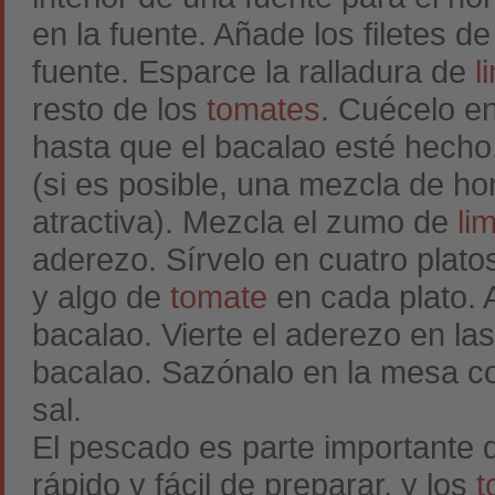
en la fuente. Añade los filetes d
fuente. Esparce la ralladura de
l
resto de los
tomates
. Cuécelo e
hasta que el bacalao esté hecho.
(si es posible, una mezcla de ho
atractiva). Mezcla el zumo de
li
aderezo. Sírvelo en cuatro platos
y algo de
tomate
en cada plato. 
bacalao. Vierte el aderezo en las
bacalao. Sazónalo en la mesa co
sal.
El pescado es parte importante 
rápido y fácil de preparar, y los
t