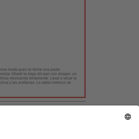
rlas hasta ques se forme una pasta
eizar. Añadir la miga del pan con vinagre, un
ntinúa mezclando lentamente. Lavar y secar la
anchoa y las aceitunas. La salsa romesco se