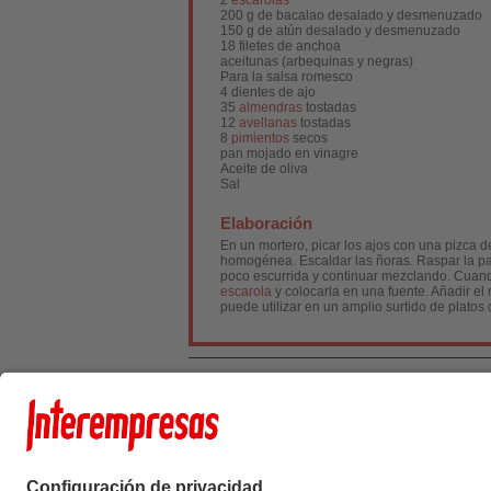
2
escarolas
200 g de bacalao desalado y desmenuzado
150 g de atún desalado y desmenuzado
18 filetes de anchoa
aceitunas (arbequinas y negras)
Para la salsa romesco
4 dientes de ajo
35
almendras
tostadas
12
avellanas
tostadas
8
pimientos
secos
pan mojado en vinagre
Aceite de oliva
Sal
Elaboración
En un mortero, picar los ajos con una pizca 
homogénea. Escaldar las ñoras. Raspar la par
poco escurrida y continuar mezclando. Cuando
escarola
y colocarla en una fuente. Añadir el 
puede utilizar en un amplio surtido de platos