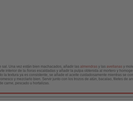
de sal. Una vez están bien machacados, añadir las
almendras
y las
avellanas
y mole
te interior de la ñoras escaldadas y añadir la pulpa obtenida al mortero y homogen
 la textura ya es consistente, se añade el aceite cuidadosamente mientras se co
romesco y mezclarlo bien. Servir junto con los trozos de atún, bacalao, filetes de 
 de carne, pescado u hortalizas.