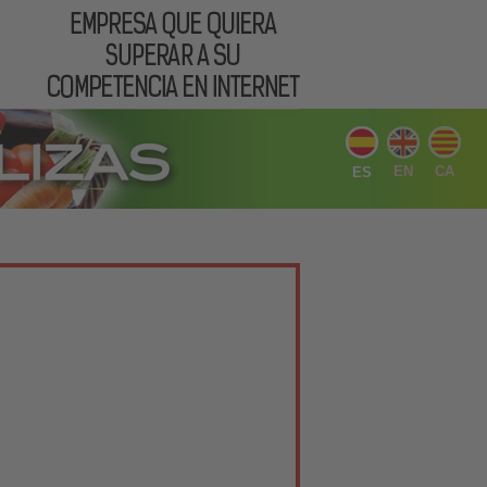
EN
CA
ES