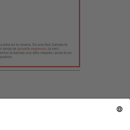
la pela en la nevera. En una font, barreja la
 el xarop de
grosella espinosa
i la mel i
Remou la barreja una altra vegada i posa-la en
tapadora.
ón de Datos
|
Política de cookies
|
Publicidad
]