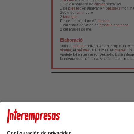
1
síndria
d'al voltant de 3 kg
1 1/2 cucharadita de
cireres
sense os
1 de
préssec
en almívar o 4
préssecs
molt ma
250 g de
raïm
negre
2
taronges
El suc i la ralladura d'1
llimona
1 cullerada de xarop de
grosella espinosa
2 cullerades de mel
Elaboració
Talla la
síndria
horitzontalment prop d'un extrem
síndria
, el
préssec
, els raïms i les
cireres
. En 
víértelo tot en un cassó. Deixa-ho bullir i d
la nevera durant 1 hora. A continuació, treu l
Interempresas Medi