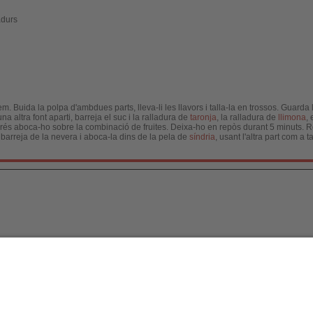
durs
. Buida la polpa d'ambdues parts, lleva-li les llavors i talla-la en trossos. Guarda 
una altra font aparti, barreja el suc i la ralladura de
taronja
, la ralladura de
llimona
,
esprés aboca-ho sobre la combinació de fruites. Deixa-ho en repòs durant 5 minuts. 
a barreja de la nevera i aboca-la dins de la pela de
síndria
, usant l'altra part com a 
a, S.L.
/ 2026
[
Avís legal
|
Política de Protecci