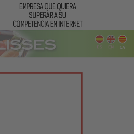
ES
EN
CA