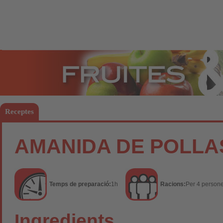
Fruites
Hort
Receptes
AMANIDA DE POLLAS
Temps de preparació:
1h
Racions:
Per 4 person
Ingredients