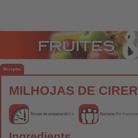
Fruites
Hort
Receptes
MILHOJAS DE CIRE
Temps de preparació:
1 h
Racions:
Per 4 person
Ingredients