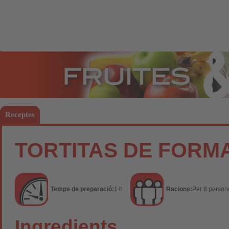
Fruites
Hort
Receptes
TORTITAS DE FORMA
Temps de preparació:
1 h
Racions:
Per 8 person
Ingredients