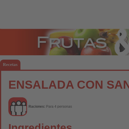
Frutas
Hort
Recetas
ENSALADA CON SA
Raciones:
Para 4 personas
Ingredientes