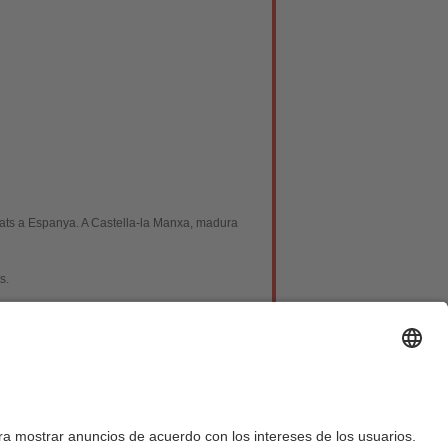
ultats a Espanya. A Castella-la Manxa, madura
s.