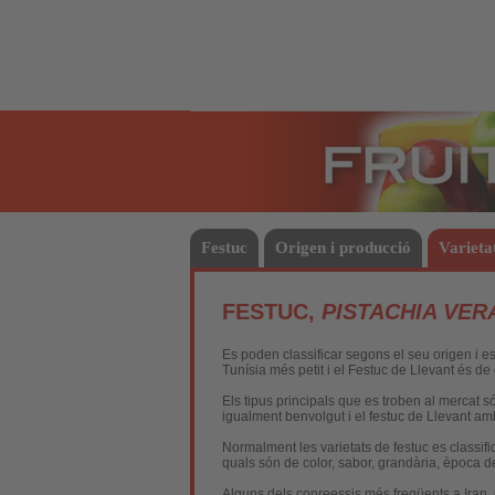
Fruites
Festuc
Origen i producció
Varieta
FESTUC,
PISTACHIA VER
Es poden classificar segons el seu origen i es 
Tunísia més petit i el Festuc de Llevant és d
Els tipus principals que es troben al mercat s
igualment benvolgut i el festuc de Llevant am
Normalment les varietats de festuc es classifi
quals són de color, sabor, grandària, època de 
Alguns dels
conreessis
més freqüents a Iran, 