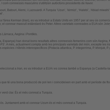
. I com
conreessis
masculins s'utilitzen autòctons procedents de llavor.
ouri
,
Batouri
, Alemi, i Lazouardi. A Turquia ‘
Uzun
’, ‘
kirmizi
’, ‘Halebi’, ‘
Abiad miwahi
é’.
a l'àrea Kerman (Iran), es va introduir a Estats Units en 1957 per al seu ús comerci
ón; el conrear masculí estàndard és
Peter
. Altres varietats conreades a EUA són Jole
ts
Lárnaca
,
Aegina
i Pontikis.
, Espanya) han donat bons resultats altres
conreessis
femenins com són
Aegina
,
i ’M-P3’. A més, actualment compta amb les principals varietats del món, excepte les 
pècies i híbrids interespecíficos (Pistacia atlantica, P. integerrima, P. khinjuk, P. p
Seleccionat a Iran, es va introduir a EUA i es conrea també a Espanya (a Castella-l
ja que té una bona producció de pol·len i coincideixen en part amb el període de flo
r verd clar. És el més conreat a Turquia.
llós. Juntament amb el conrear Uzum és el més conreat a Turquia.