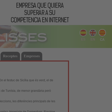
ES
EN
CA
Receptes
Empreses
n el festuc de Sicília que és verd, el de
tuc de Tunísia, de menor grandària però
eccions, les diferències principals de les
Montaz
,
Imperiale de Dameghan
, Ravzine,