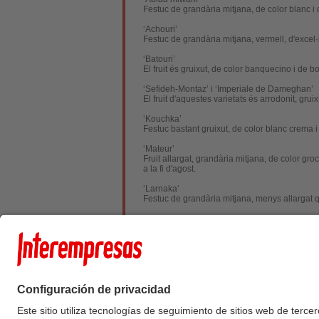
Festuc de grandària mitjana, de color blanc i 
‘Achouri’
Festuc de grandària mitjana, vermell, d'excel·l
‘Batouri’
El fruit és gruixut, de color banquecino i de b
‘Sefideh-Montaz’ i ‘Imperiale de Dameghan’
El fruit d'aquestes varietats és arrodonit, gru
‘Kouchka’
Festuc bastant gruixut, de color blanc crema i
‘Mateur’
Fruit allargat, grandària mitjana, de color gr
a la fi d'agost.
‘Larnaka’
Festuc de grandària mitjana, menys allargat q
‘Aegina’
Fruit mitjà, allargat i semblança a el de ‘
Mateu