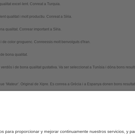
qualitat excel·lent. Conreat a Turquia.
ent qualitat i molt productiu. Conreat a Síria.
ona qualitat. Conrear important a Síria.
ix i de color groguenc. Conreessis molt benvolguts d'Iran.
 de bona qualitat.
oc verdós i de bona qualitat gustativa. Va ser seleccionat a Tunísia i dóna bons res
ue ‘
Mateur
’. Original de Xipre. Es conrea a Grècia i a Espanya donen bons resultat
r
’. Procedeix de Grècia i també dóna bons resultats a Espanya.