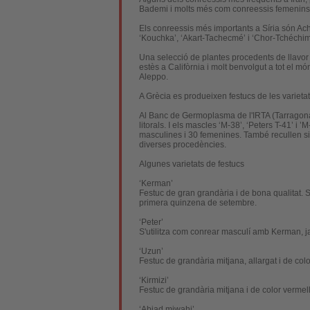
Bademi i molts més com
conreessis
femenins
Els
conreessis
més importants a Síria són
Ach
‘
Kouchka
’, ‘Akart-Tachecmé’ i ‘Chor-Tchéchim
Una selecció de plantes procedents de llavor 
estès a Califòrnia i molt benvolgut a tot el m
Aleppo.
A Grècia es produeixen festucs de les varieta
Al Banc de Germoplasma de l'IRTA (Tarragona
litorals. I els mascles ‘M-38’, ‘Peters T-41’ 
masculines i 30 femenines. També recullen sis es
diverses procedències.
Algunes varietats de festucs
‘Kerman’
Festuc de gran grandària i de bona qualitat. 
primera quinzena de setembre.
‘Peter’
S'utilitza com conrear masculí amb
Kerman
, 
‘Uzun’
Festuc de grandària mitjana, allargat i de colo
‘Kirmizi’
Festuc de grandària mitjana i de color verme
‘Abiad miwahi’