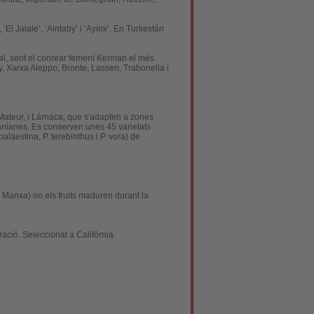
’, ‘El Jalale’, ‘Aintaby’ i ‘Ayimi’. En Turkestán
al, sent el conrear femení
Kerman
el més
y, Xarxa Aleppo, Bronte, Lassen, Trabonella i
Mateur
, i
Lárnaca
, que s'adapten a zones
iranianes. Es conserven unes 45 varietats
alaestina, P. terebinthus i P. vora) de
a Manxa) on els fruits maduren durant la
ració. Seleccionat a Califòrnia.