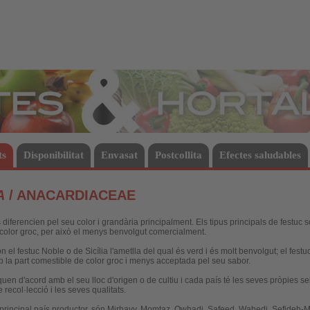
Hortalisses
ts
Disponibilitat
Envasat
Postcollita
Efectes saludables
A
/ ANACARDIACEAE
diferencien pel seu color i grandària principalment. Els tipus principals de festuc só
e color groc, per això el menys benvolgut comercialment.
ón el festuc Noble o de Sicília l'ametlla del qual és verd i és molt benvolgut; el fes
b la part comestible de color groc i menys acceptada pel seu sabor.
quen d'acord amb el seu lloc d'origen o de cultiu i cada país té les seves pròpies sel
recol·lecció i les seves qualitats.
principal país productor, són Mirhavy, Momtaz,
Owhadi
, Safeed,
Wahedi
,
Sefideh-