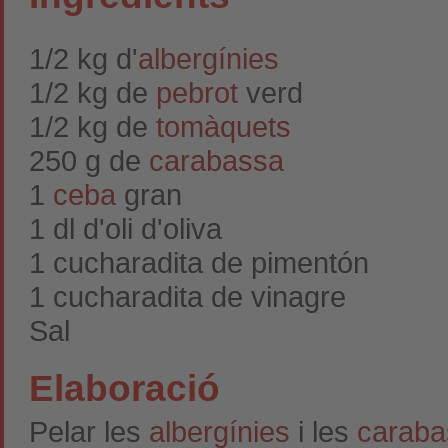
1/2 kg d'
albergínies
1/2 kg de
pebrot
verd
1/2 kg de
tomàquets
250 g de
carabassa
1
ceba
gran
1 dl d'oli d'oliva
1 cucharadita de pimentón
1 cucharadita de vinagre
Sal
Elaboració
Pelar les
albergínies
i les
caraba