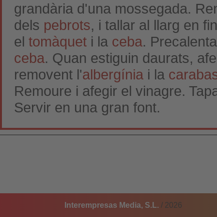
grandària d'una mossegada. Rentar
dels
pebrots
, i tallar al llarg en 
el
tomàquet
i la
ceba
. Precalenta
ceba
. Quan estiguin daurats, afe
removent l'
albergínia
i la
caraba
Remoure i afegir el vinagre. Tapar
Servir en una gran font.
Interempresas Media, S.L.
/ 2026