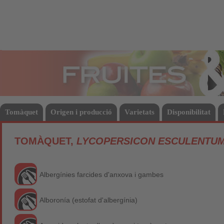
Fruites
Hort
Tomàquet
Origen i producció
Varietats
Disponibilitat
TOMÀQUET,
LYCOPERSICON ESCULENTU
Albergínies farcides d'anxova i gambes
Alboronía (estofat d'albergínia)