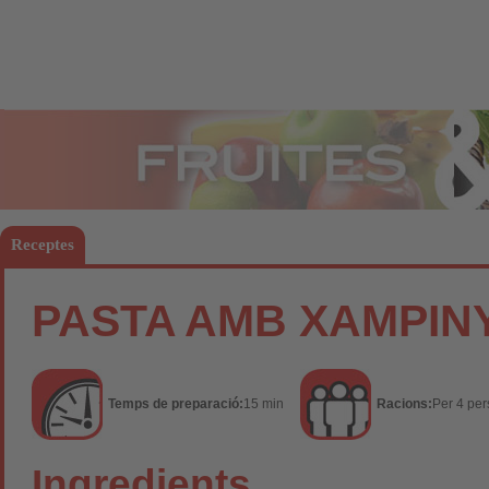
Fruites
Hort
Receptes
PASTA AMB XAMPIN
Temps de preparació:
15 min
Racions:
Per 4 pe
Ingredients