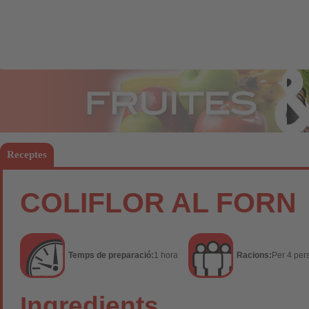
Fruites
Hort
Receptes
COLIFLOR AL FORN
Temps de preparació:
1 hora
Racions:
Per 4 per
Ingredients