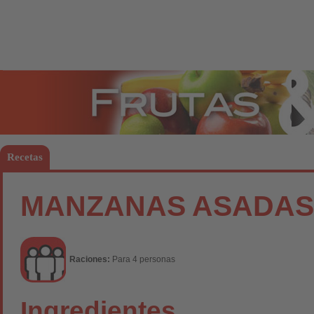
Frutas
Hort
Recetas
MANZANAS ASADAS
Raciones:
Para 4 personas
Ingredientes