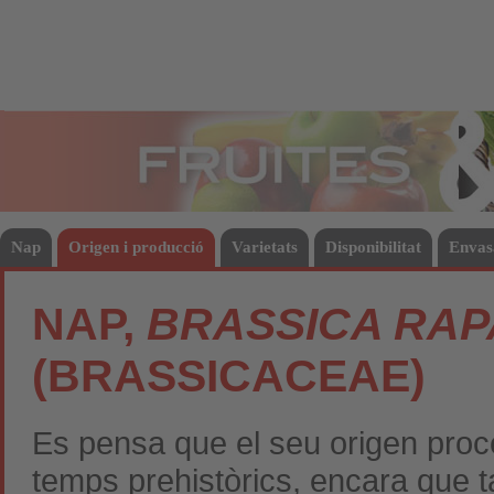
Fruites
Hort
Nap
Origen i producció
Varietats
Disponibilitat
Envas
NAP,
BRASSICA RAP
(BRASSICACEAE)
Es pensa que el seu origen proc
temps prehistòrics, encara que t