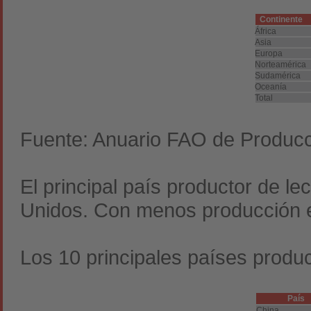
Continente
África
Asia
Europa
Norteamérica
Sudamérica
Oceanía
Total
Fuente: Anuario FAO de Producc
El principal país productor de l
Unidos. Con menos producción est
Los 10 principales países produ
País
China