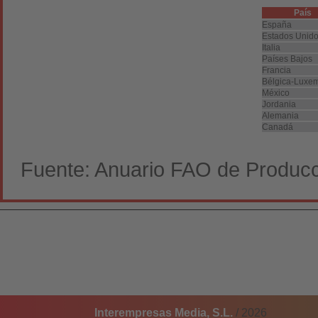
País
España
Estados Unid
Italia
Países Bajos
Francia
Bélgica-Luxe
México
Jordania
Alemania
Canadá
Fuente: Anuario FAO de Producc
Interempresas Media, S.L.
/ 2026