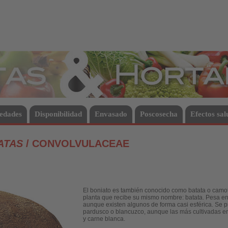
Hortalizas
edades
Disponibilidad
Envasado
Poscosecha
Efectos sal
ATAS
/ CONVOLVULACEAE
El boniato es también conocido como batata o camote
planta que recibe su mismo nombre: batata. Pesa ent
aunque existen algunos de forma casi esférica. Se pu
pardusco o blancuzco, aunque las más cultivadas en
y carne blanca.