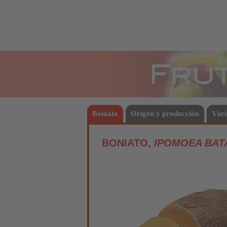
Frutas
Boniato
Origen y producción
Vari
BONIATO,
IPOMOEA BAT