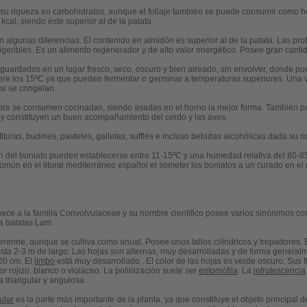
su riqueza en carbohidratos, aunque el follaje también se puede consumir como ho
cal, siendo éste superior al de la patata.
n algunas diferencias. El contenido en almidón es superior al de la patata. Las pro
igeribles. Es un alimento regenerador y de alto valor energético. Posee gran canti
r guardados en un lugar fresco, seco, oscuro y bien aireado, sin envolver, donde
ere los 15ºC ya que pueden fermentar o germinar a temperaturas superiores. Una
si se congelan.
mpre se consumen cocinadas, siendo asadas en el horno la mejor forma. También 
, y constituyen un buen acompañamiento del cerdo y las aves.
turas, budines, pasteles, galletas, sufflés e incluso bebidas alcohólicas dada su 
n del boniato pueden establecerse entre 11-15ºC y una humedad relativa del 80-
mún en el litoral mediterráneo español el someter los boniatos a un curado en el
nece a la familia Convolvulaceae y su nombre científico posee varios sinónimos co
a batatas Lam.
renne, aunque se cultiva como anual. Posee unos tallos cilíndricos y trepadores. El 
sta 2-3 m de largo. Las hojas son alternas, muy desarrolladas y de forma general
 20 cm. El
limbo
está muy desarrollado . El color de las hojas es verde oscuro. Sus
r rojizo, blanco o violáceo. La polinización suele ser
entomófila
. La
infrutescencia
a triangular y angulosa.
ular
es la parte más importante de la planta, ya que constituye el objeto principal 