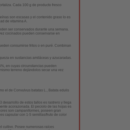
rtaliza. Cada 100 g de producto fresco
teínas son escasas y el contenido graso lo es
dad de vitamina A.
 pueden ser conservados durante una semana.
 vez cocinados pueden conservarse en
pueden consumirse fritos o en puré. Combinan
riqueza en sustancias amiláceas y azucaradas.
85%, en cuyas circunstancias pueden
 mismo terreno dejándolos secar una vez
mo el de Convulvus batatas L., Batata edulis
desarrollo de estos tallos es rastrero y llega
mente acorazonada. El peciolo de las hojas es
 flores son campaniformes, poseen gran
es capsular con 1-5 semillas/fruto de color
del cultivo. Posee numerosas raíces