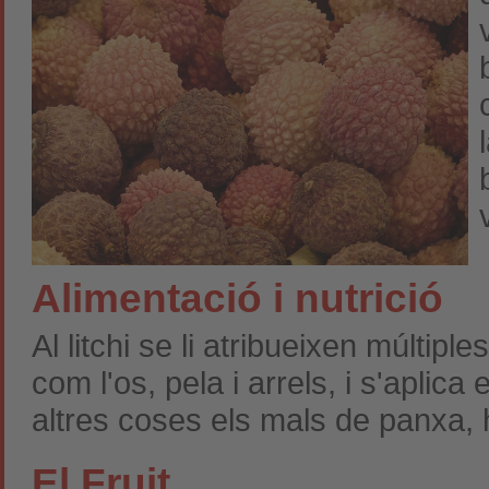
Alimentació i nutrició
Al litchi se li atribueixen múltiple
com l'os, pela i arrels, i s'apli
altres coses els mals de panxa, h
El Fruit