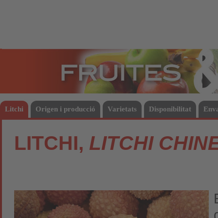
Fruites
Hort
Litchi
Origen i producció
Varietats
Disponibilitat
Env
LITCHI,
LITCHI CHIN