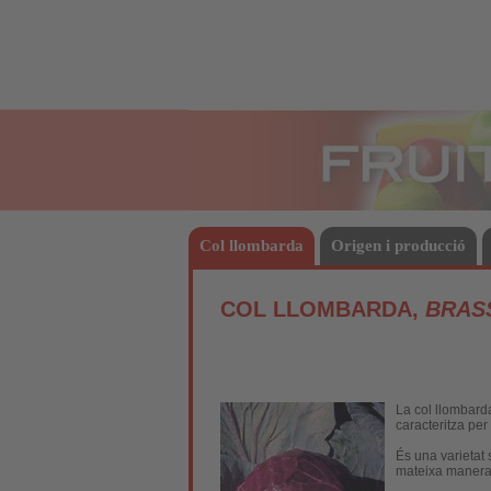
Fruites
Col llombarda
Origen i producció
COL LLOMBARDA,
BRAS
La col llombard
caracteritza per
És una varietat
mateixa manera 