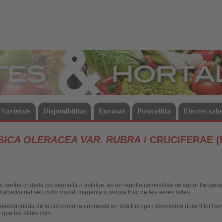
Hortalisses
Varietats
Disponibilitat
Envasat
Postcollita
Efectes sal
SICA OLERACEA VAR. RUBRA
/ CRUCIFERAE 
a, també cridada col vermella o estatge, és un repollo comestible de sabor lleugera
 l'atractiu del seu color morat, magenta o porpra fosc de les seves fulles.
 seleccionada de la col comuna conreada en tota Europa i disponible durant tot l'an
que les altres cols.