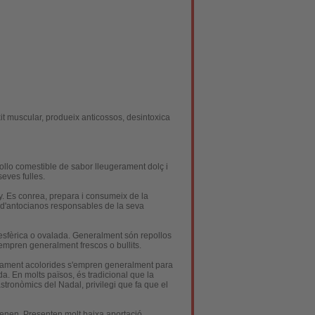
xit muscular, produeix anticossos, desintoxica
pollo comestible de sabor lleugerament dolç i
seves fulles.
y. Es conrea, prepara i consumeix de la
s d'antocianos responsables de la seva
, esfèrica o ovalada. Generalment són repollos
'empren generalment frescos o bullits.
ensament acolorides s'empren generalment para
 En molts països, és tradicional que la
stronòmics del Nadal, privilegi que fa que el
tenen. Presenten molt baixa aportació