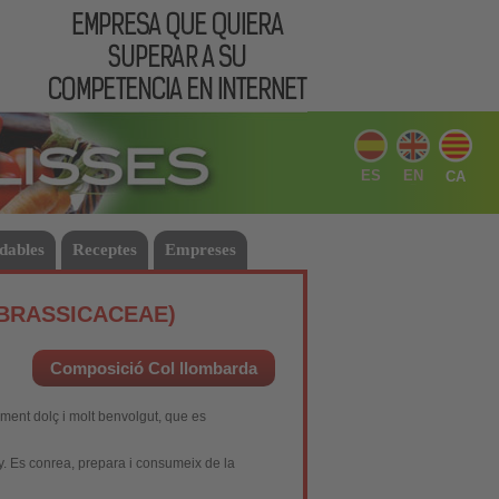
ES
EN
CA
udables
Receptes
Empreses
(BRASSICACEAE)
Composició Col llombarda
ment dolç i molt benvolgut, que es
y. Es conrea, prepara i consumeix de la