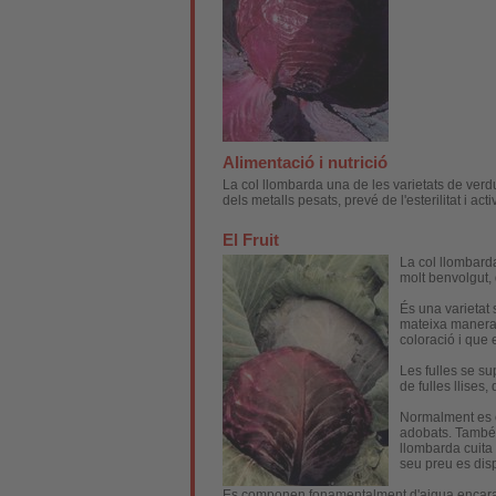
Alimentació i nutrició
La col llombarda una de les varietats de verdu
dels metalls pesats, prevé de l'esterilitat i act
El Fruit
La col llombarda
molt benvolgut, 
És una varietat
mateixa manera 
coloració i que
Les fulles se su
de fulles llises
Normalment es c
adobats. També 
llombarda cuita 
seu preu es dis
Es componen fonamentalment d'aigua encara qu