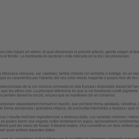
ra més riques en seleni, el qual disminueix la pressió arterial, aporta oxigen al tei
iva el tiroide. La llombarda és pectoral i està indicada en la tisi i les pleuresías.
 (Brassica oleracea, var. capitata), també cridada col vermella o estatge, és un re
que es caracteritza per l'atractiu del seu color morat, magenta o porpra fosc de les 
 seleccionada de la col comuna conreada en tota Europa i disponible durant tot l'an
que les altres cols. La principal diferència és que la col llombarda conté pigment
 es perden durant la cocció, encara que es mantenen bé en conserva.
perposen atapeïdament formant el repollo, que pot tenir forma aplatada, cilíndrica
, de forma arrodonida i grandària mitjana, de precocitat intermèdia a tardana i que s
ou i resulta molt bon ingredient per a diversos plats. Les varietats rodones i int
es poden servir una vegada cuites lentament en aigua, opcionalment condimentada.
formi part del menú de Nadal. A Madrid mateix, s'ha convertit en un dels símbols ga
pari quan arriben aquestes dates.
e es consideren molt nutritives per la quantitat de vitamines i minerals que con