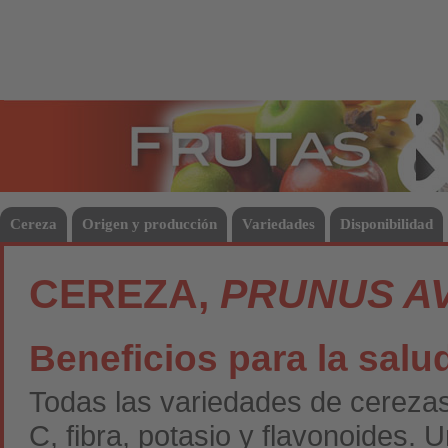
Frutas
Hort
Cereza
Origen y producción
Variedades
Disponibilidad
CEREZA,
PRUNUS A
Beneficios para la salu
Todas las variedades de cerezas
C, fibra, potasio y flavonoides.