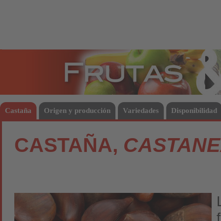
Frutas
Hort
Castaña
Origen y producción
Variedades
Disponibilidad
CASTAÑA,
CASTANE