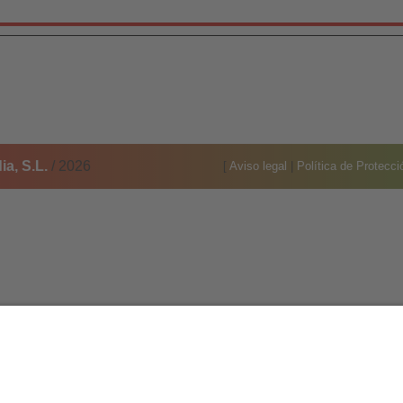
a, S.L.
/ 2026
[
Aviso legal
|
Política de Protecc