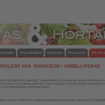
Hortalizas
ariedades
Disponibilidad
Envasado
Poscosecha
Efectos 
VEOLENS VAR. RAPACEUM
/ UMBELLIFERAE
ides provitamina A, vitamina C y flavonoides. El proceso de cocción disminuye el 
ra el cáncer en diversas partes del cuerpo humano, al mismo tiempo que puede com
er y las enfermedades cardiovasculares.
nales, ya que es diurético y contiene propiedades excitantes, resultando un magní