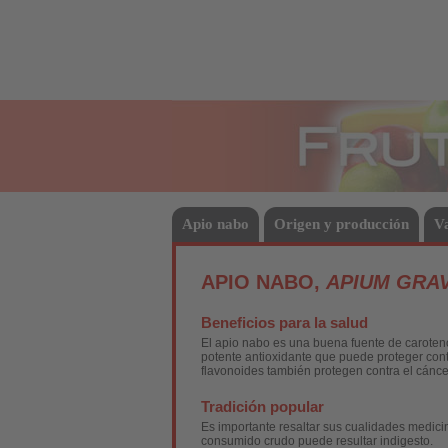
Frutas
Apio nabo
Origen y producción
V
APIO NABO,
APIUM GRA
Beneficios para la salud
El apio nabo es una buena fuente de caroteno
potente antioxidante que puede proteger cont
flavonoides también protegen contra el cánc
Tradición popular
Es importante resaltar sus cualidades medici
consumido crudo puede resultar indigesto.