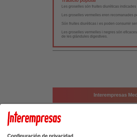
Tradició popular
Les groselles són fruites diuréticas indicades
Les groselles vermelles eren recomanades pel
Són fruites diuréticas i es poden consumir se
Les groselles vermelles i negres són eficaces e
de les glàndules digestives.
Interempresas Medi