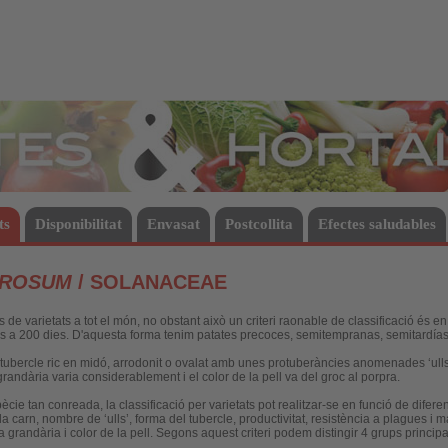
Hortalisses
ts
Disponibilitat
Envasat
Postcollita
Efectes saludables
EROSUM
/ SOLANACEAE
s de varietats a tot el món, no obstant això un criteri raonable de classificació és en
ins a 200 dies. D'aquesta forma tenim patates precoces, semitempranas, semitardías
 tubercle ric en midó, arrodonit o ovalat amb unes protuberàncies anomenades ‘u
randària varia considerablement i el color de la pell va del groc al porpra.
ie tan conreada, la classificació per varietats pot realitzar-se en funció de diferent
 la carn, nombre de ‘ulls’, forma del tubercle, productivitat, resistència a plagues i 
a grandària i color de la pell. Segons aquest criteri podem distingir 4 grups princip