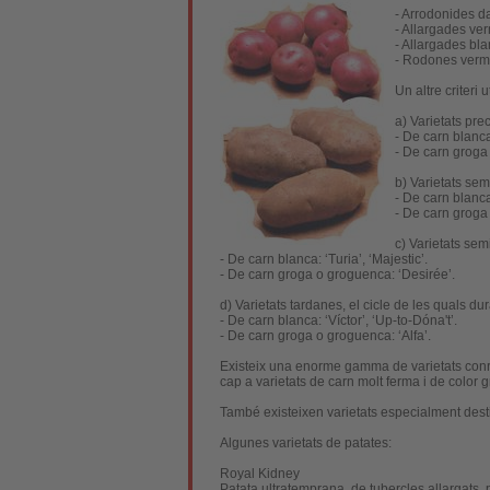
- Arrodonides da
- Allargades ver
- Allargades bla
- Rodones vermel
Un altre criteri 
a) Varietats pre
- De carn blanca
- De carn groga 
b) Varietats sem
- De carn blanc
- De carn groga 
c) Varietats sem
- De carn blanca: ‘Turia’, ‘Majestic’.
- De carn groga o groguenca: ‘Desirée’.
d) Varietats tardanes, el cicle de les quals du
- De carn blanca: ‘Víctor’, ‘Up-to-Dóna't’.
- De carn groga o groguenca: ‘Alfa’.
Existeix una enorme gamma de varietats conre
cap a varietats de carn molt ferma i de color g
També existeixen varietats especialment desti
Algunes varietats de patates:
Royal Kidney
Patata ultratemprana, de tubercles allargats,