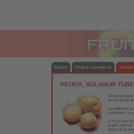
Fruites
Patata
Origen i producció
Varieta
PATATA,
SOLANUM TUB
Existeixen miler
pot ser de 90 f
La patata és un
creixement. La g
Com és una espèc
la pell, color de
funció de la sev