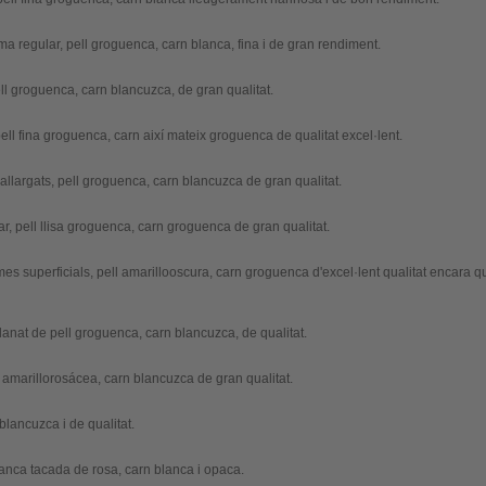
ma regular, pell groguenca, carn blanca, fina i de gran rendiment.
ll groguenca, carn blancuzca, de gran qualitat.
ell fina groguenca, carn així mateix groguenca de qualitat excel·lent.
allargats, pell groguenca, carn blancuzca de gran qualitat.
r, pell llisa groguenca, carn groguenca de gran qualitat.
s superficials, pell amarillooscura, carn groguenca d'excel·lent qualitat encara q
lanat de pell groguenca, carn blancuzca, de qualitat.
l amarillorosácea, carn blancuzca de gran qualitat.
blancuzca i de qualitat.
lanca tacada de rosa, carn blanca i opaca.