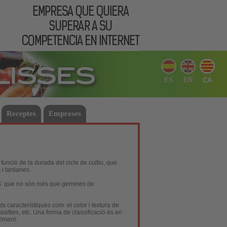
ES
EN
CA
Receptes
Empreses
 funció de la durada del cicle de cultiu, que
 i tardanes.
lls’ que no són més que gemmes de
s característiques com: el color i textura de
malalties, etc. Una forma de classificació és en
alment: