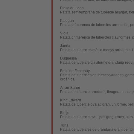
Etoile du Leon
Patata semitemprana de tubercle allargat, for
Palogán
Patata primerenca de tubercles arrodonits, pe
Viola
Patata primerenca de tubercles claviformes, p
Jaerla
Patata de tubercles més o menys arrodonits i 
Duquessa
Patata de tubercle claviforme grandària regula
Belle de Fontenay
Patata de tubercles en formes variades, gemme
orgànics.
Arran-Bàner
Patata de tubercle arrodonit, lleugerament ap
King Edward
Patata de tubercle ovalat, gran, uniforme, pel
Bintje
Patata de tubercle oval, pell groguenca, carn 
Turia
Patata de tubercles de grandària gran, pell b