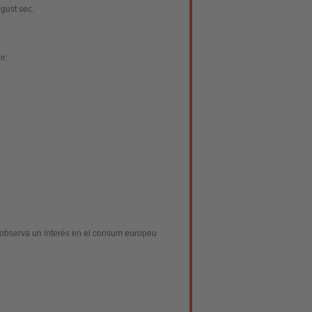
 gust sec.
ir:
s'observa un interès en el consum europeu