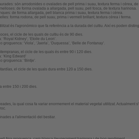
urades: són arrodonides o ovalades de pell prima i suau, textura ferma i cérea, de
melloses: de forma ovalada a allargada, pell suau, pell fosca, de textura harinosa.
nques: de forma allargada, pell blanca prima i suau, textura ferma i cérea.
les: forma rodona, de pell suau, prima i vermell brillant, textura cérea i ferma.
utilitzat és l'agronómico que fa referència a la durada del cultiu. Així es poden disting
coces, el cicle de les quals de cultiu és de 90 dies.
: ‘Royal Kidney’, ‘Etoile du Leon’.
o groguenca: ‘Viola’, ‘Jaerla’, ‘Duquessa’, ‘Belle de Fontanay’.
itempranas, el cicle de les quals és entre 90 i 120 dies.
a: ‘King Edward’
o groguenca: ‘Bintje’.
itardías, el cicle de les quals dura entre 120 a 150 dies.
ra entre 150 i 200 dies.
ades, la qual cosa fa variar enormement el material vegetal utilitzat. Actualment 
roc.
nades a l'alimentació del bestiar.
 pell fina groguenca, carn blanca lleugerament harinosa i de bon rendiment.