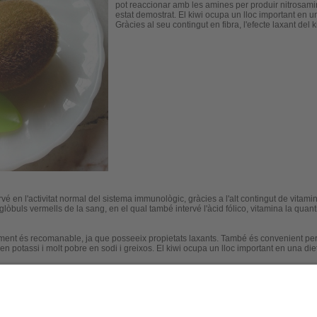
pot reaccionar amb les amines per produir nitrosami
estat demostrat. El kiwi ocupa un lloc important en un
Gràcies al seu contingut en fibra, l'efecte laxant del
ntervé en l'activitat normal del sistema immunològic, gràcies a l'alt contingut de vita
lòbuls vermells de la sang, en el qual també intervé l'àcid fólico, vitamina la quan
nyiment és recomanable, ja que posseeix propietats laxants. També és convenient per 
en potassi i molt pobre en sodi i greixos. El kiwi ocupa un lloc important en una die
, no ha de consumir-se a l'excés i està contraindicado en les persones amb estómac d