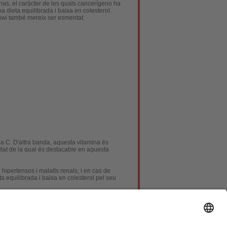
nas, el caràcter de les quals cancerígeno ha
a dieta equilibrada i baixa en colesterol.
 kiwi també mereix ser esmentat.
mina C. D'altra banda, aquesta vitamina és
titat de la qual és destacable en aquesta
hipertensos i malalts renals, i en cas de
ta equilibrada i baixa en colesterol pel seu
elicat o predisposició a la diarrea.