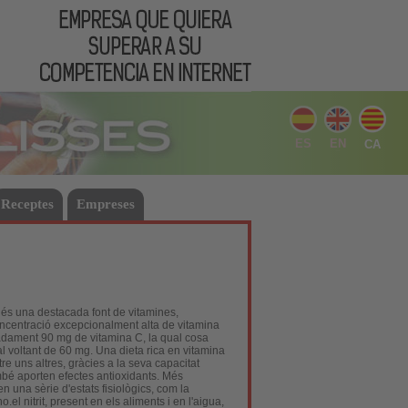
ES
EN
CA
Receptes
Empreses
 és una destacada font de vitamines,
concentració excepcionalment alta de vitamina
madament 90 mg de vitamina C, la qual cosa
l voltant de 60 mg. Una dieta rica en vitamina
re uns altres, gràcies a la seva capacitat
ambé aporten efectes antioxidants. Més
en una sèrie d'estats fisiològics, com la
.el nitrit, present en els aliments i en l'aigua,