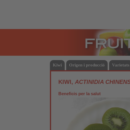
Fruites
Kiwi
Origen i producció
Varietats
KIWI,
ACTINIDIA CHINENS
Beneficis per la salut