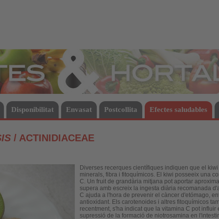
Hortalisses
Disponibilitat
Envasat
Postcollita
Efectes saludables
IS
/ ACTINIDIACEAE
Diverses recerques científiques indiquen que el kiwi
minerals, fibra i fitoquímicos. El kiwi posseeix una 
C. Un fruit de grandària mitjana pot aportar aproxi
supera amb escreix la ingesta diària recomanada d'a
C ajuda a l'hora de prevenir el càncer d'etómago, ent
antioxidant. Els carotenoides i altres fitoquímicos t
recentment, s'ha indicat que la vitamina C pot influir 
supressió de la formació de niotrosamina en l'intestino