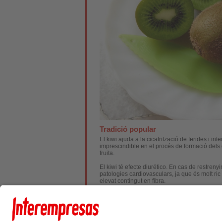
Tradició popular
El kiwi ajuda a la cicatrització de ferides i i
imprescindible en el procés de formació dels g
fruita.
El kiwi té efecte diurético. En cas de restre
patologies cardiovasculars, ja que és molt ric 
elevat contingut en fibra.
No obstant això, pot causar diarrea. Per tant