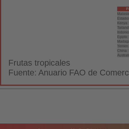
P
Malasi
Estado
Kenya
Tailand
Indone
Egipto
Madaga
Yemen
China
Austral
Frutas tropicales
Fuente: Anuario FAO de Comerc