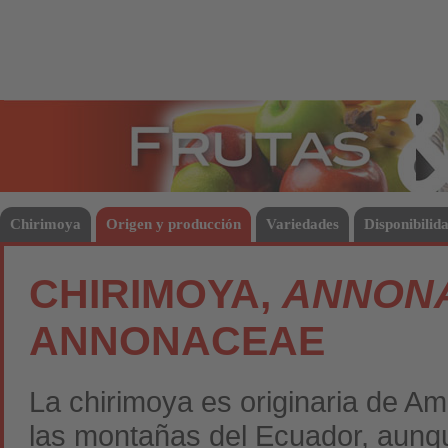
Frutas
Hort
Chirimoya
Origen y producción
Variedades
Disponibilid
CHIRIMOYA,
ANNONA
ANNONACEAE
La chirimoya es originaria de Am
las montañas del Ecuador, aunqu