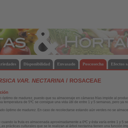
Hortalizas
riedades
Disponibilidad
Envasado
Poscosecha
Efectos s
SICA VAR. NECTARINA
/ ROSACEAE
ción
o óptimo de madurez, puesto que su almacenaje en cámaras frías impide al produc
a temperatura de 5ºC se consigue una vida útil de entre 1 y 5 semanas, pero ya 
tado óptimo de madurez. En caso de recolectarse estando aún verdes no se almac
ne cuando la fruta es almacenada aproximadamente a 0ºC y ésta varía entre 1 y 5 
l. Las prácticas culturales que se le realizan al árbol nectarina tienen una función i