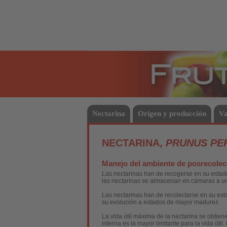
Frutas
Nectarina
Origen y producción
Va
NECTARINA,
PRUNUS PER
Manejo del ambiente de posrecolec
Las nectarinas han de recogerse en su estad
las nectarinas se almacenan en cámaras a un
Las nectarinas han de recolectarse en su es
su evolución a estados de mayor madurez.
La vida útil máxima de la nectarina se obtie
interna es la mayor limitante para la vida úti