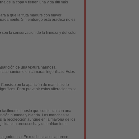
na de la copa y tienen una vida útil más
vará a que la fruta madure con mayor
adamente. Sin embargo esta práctica no es
son la conservación de la firmeza y del color
.
parición de una textura harinosa.
macenamiento en cámaras frigoríficas. Estos
n. Consiste en la aparición de manchas de
oríficos. Para prevenir estas alteraciones se
er fácilmente puesto que comienza con una
udrición húmeda y blanda. Las manchas se
s la recolección aunque en la mayoría de los
ngicidas en precosecha y un enfriamiento
ceo algodonoso. En muchos casos aparece