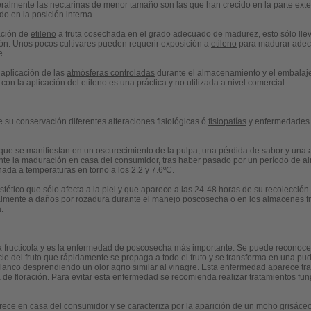
ralmente las nectarinas de menor tamaño son las que han crecido en la parte exter
o en la posición interna.
cación de
etileno
a fruta cosechada en el grado adecuado de madurez, esto sólo lle
ión. Unos pocos cultivares pueden requerir exposición a
etileno
para madurar adecu
e.
 aplicación de las
atmósferas controladas
durante el almacenamiento y el embalaje 
con la aplicación del etileno es una práctica y no utilizada a nivel comercial.
 su conservación diferentes alteraciones fisiológicas ó
fisiopatías
y enfermedades
 que se manifiestan en un oscurecimiento de la pulpa, una pérdida de sabor y una a
e la maduración en casa del consumidor, tras haber pasado por un período de al
da a temperaturas en torno a los 2.2 y 7.6ºC.
stético que sólo afecta a la piel y que aparece a las 24-48 horas de su recolecció
lmente a daños por rozadura durante el manejo poscosecha o en los almacenes frig
.
nia fructicola y es la enfermedad de poscosecha más importante. Se puede reconoc
e del fruto que rápidamente se propaga a todo el fruto y se transforma en una p
nco desprendiendo un olor agrio similar al vinagre. Esta enfermedad aparece tra
de floración. Para evitar esta enfermedad se recomienda realizar tratamientos fu
parece en casa del consumidor y se caracteriza por la aparición de un moho grisá