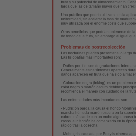
fruta y su potencial de almacenamiento. Gene
larga que las de tamaño mayor que han crecid
Una práctica que podría utilizarse es la apli
uniformidad, sin acelerar la tasa de madurac
muy utilizada por el enorme coste que supon
Otros beneficios que podrían obtenerse de la
de fondo de la fruta, sin embargo al igual que 
Problemas de postrecolección
Las nectarinas pueden presentar a lo largo de
Las fisiopatías más importantes son:
- Daños por frío: son degradaciones internas
Generalmente estos síntomas aparecen durant
daños aparecen en fruta que ha sido almacena
- Coloración negra (Inking): es un problema e
color negro o marrón oscuro debidas principa
recomienda el manejo con cuidado de la fruta
Las enfermedades más importantes son:
- Pudrición parda: la causa el hongo Monili
mancha húmeda marrón oscura en la superfici
cubren más tarde con un moho algodonoso bla
casos la infección ha comenzado en la época 
rápido tras la cosecha.
- Moho gris: causada por Botrytis cinerea a