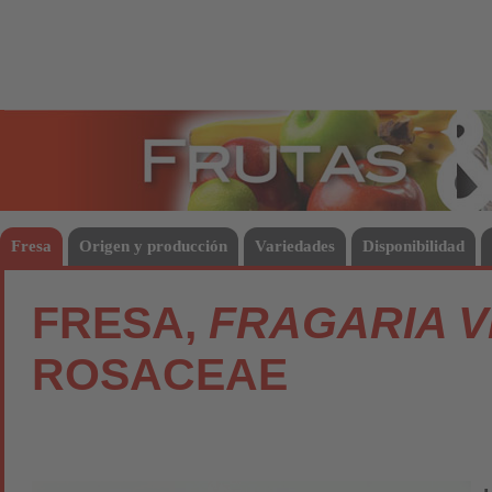
Frutas
Hort
Fresa
Origen y producción
Variedades
Disponibilidad
FRESA,
FRAGARIA V
ROSACEAE