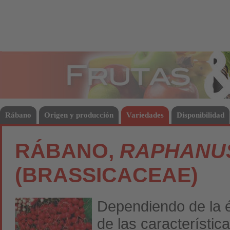
Frutas
Hort
Rábano
Origen y producción
Variedades
Disponibilidad
RÁBANO,
RAPHANUS
(BRASSICACEAE)
Dependiendo de la ép
de las característic