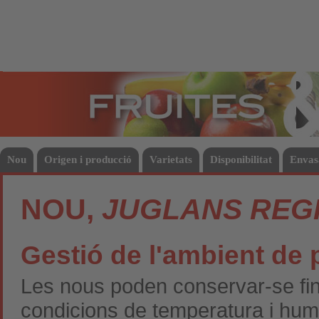
Fruites
Hort
Nou
Origen i producció
Varietats
Disponibilitat
Envas
NOU,
JUGLANS REG
Gestió de l'ambient de p
Les nous poden conservar-se fin
condicions de temperatura i humit