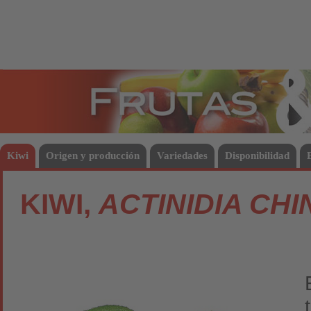
Frutas
Hort
Kiwi
Origen y producción
Variedades
Disponibilidad
KIWI,
ACTINIDIA CHI