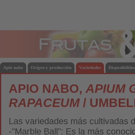
Frutas
Hort
Apio nabo
Origen y producción
Variedades
Disponibilida
APIO NABO,
APIUM 
RAPACEUM
/ UMBEL
Las variedades más cultivadas 
-"Marble Ball": Es la más conoci