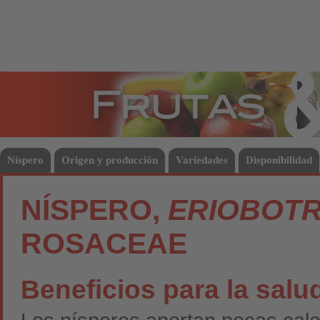
Frutas
Hort
Níspero
Origen y producción
Variedades
Disponibilidad
NÍSPERO,
ERIOBOTR
ROSACEAE
Beneficios para la salu