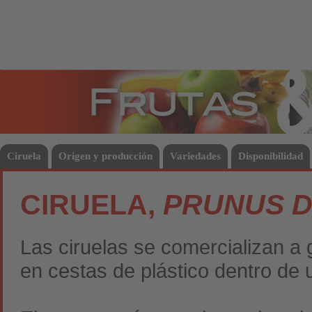
Frutas
Hort
Ciruela
Origen y producción
Variedades
Disponibilidad
CIRUELA,
PRUNUS 
Las ciruelas se comercializan a 
en cestas de plástico dentro de 