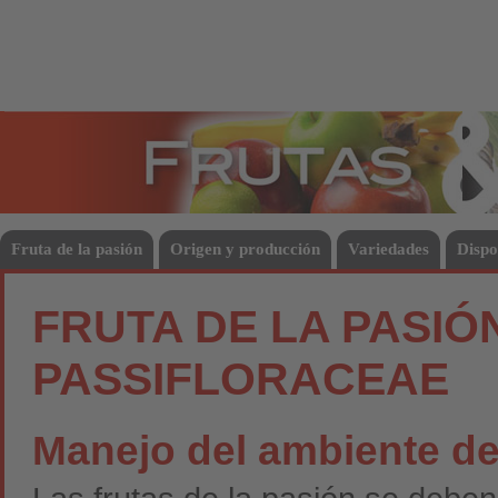
Frutas
Hort
Fruta de la pasión
Origen y producción
Variedades
Dispo
FRUTA DE LA PASIÓ
PASSIFLORACEAE
Manejo del ambiente d