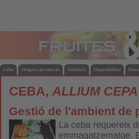
Fruites
Hort
Ceba
Origen i producció
Varietats
Disponibilitat
Enva
CEBA,
ALLIUM CEPA
Gestió de l'ambient de p
La ceba requereix d
emmagatzematge. El p