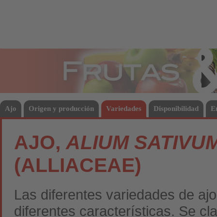
Frutas
Hort
Ajo
Origen y producción
Variedades
Disponibilidad
E
AJO,
ALIUM SATIVU
(ALLIACEAE)
Las diferentes variedades de aj
diferentes características. Se cl