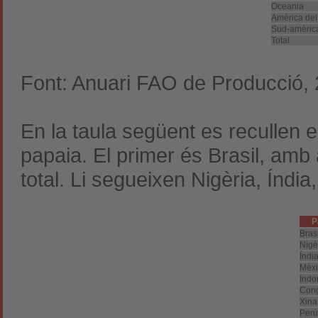
Oceania
Amèrica del
Sud-amèric
Total
Font: Anuari FAO de Producció,
En la taula següent es recullen 
papaia. El primer és Brasil, am
total. Li segueixen Nigèria, Índia
P
Brasi
Nigè
Índi
Mèxi
Indo
Con
Xina
Perú