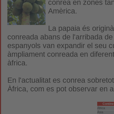
conrea en zones tan 
Amèrica.
La papaia és originà
conreada abans de l'arribada de 
espanyols van expandir el seu cul
àmpliament conreada en diferent
àfrica.
En l'actualitat es conrea sobreto
Àfrica, com es pot observar en a
Contine
Àfrica
Àsia