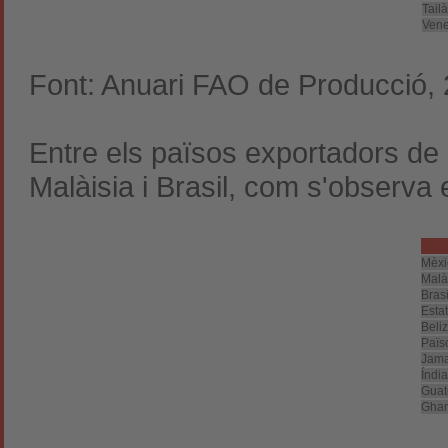
Tail
Vene
Font: Anuari FAO de Producció,
Entre els països exportadors de p
Malàisia i Brasil, com s'observa 
Mèxi
Malà
Brasi
Estat
Beli
Païs
Jama
Índia
Guat
Gha