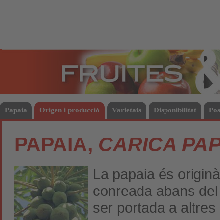
Fruites
Hort
Papaia
Origen i producció
Varietats
Disponibilitat
Pos
PAPAIA,
CARICA PA
La papaia és originà
conreada abans del 
ser portada a altres