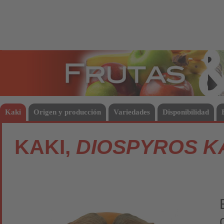
Frutas
Hort
Kaki
Origen y producción
Variedades
Disponibilidad
KAKI,
DIOSPYROS K