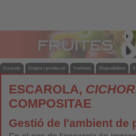
Fruites
Hort
Escarola
Origen i producció
Varietats
Disponibilitat
E
ESCAROLA,
CICHOR
COMPOSITAE
Gestió de l'ambient de p