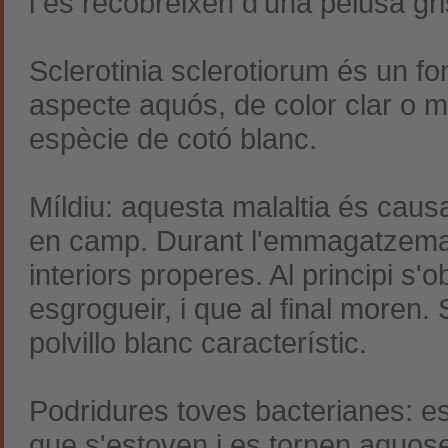
i es recobreixen d'una pelusa gri
Sclerotinia sclerotiorum és un fo
aspecte aquós, de color clar o m
espècie de cotó blanc.
Míldiu: aquesta malaltia és caus
en camp. Durant l'emmagatzematg
interiors properes. Al principi 
esgrogueir, i que al final moren.
polvillo blanc característic.
Podridures toves bacterianes: es
que s'estoven i es tornen aquose