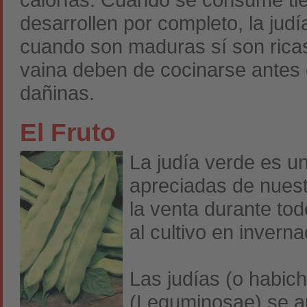
desarrollen por completo, la jud
cuando son maduras sí son ricas
vaina deben de cocinarse antes d
dañinas.
El Fruto
La judía verde es u
apreciadas de nues
la venta durante to
al cultivo en invern
Las judías (o habich
(Leguminosae) se a