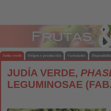
Frutas
Hort
Judía verde
Origen y producción
Variedades
Disponibili
JUDÍA VERDE,
PHAS
LEGUMINOSAE (FAB