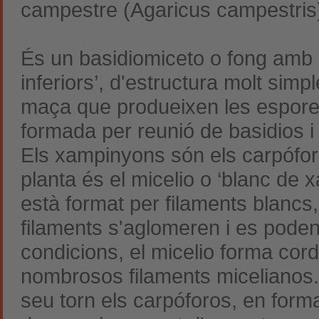
campestre (Agaricus campestris
És un basidiomiceto o
fong
amb b
inferiors’, d'estructura molt simp
maça que produeixen les espore
formada per reunió de basidios i
Els xampinyons són els carpóforos
planta és el
micelio
o ‘blanc de xa
està format per filaments blancs
filaments s'aglomeren i es poden
condicions, el
micelio
forma cord
nombrosos filaments micelianos. 
seu torn els carpóforos, en forma