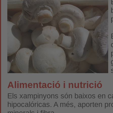
Alimentació i nutrició
Els xampinyons són baixos en ca
hipocalóricas. A més, aporten pro
minerals i fibra.