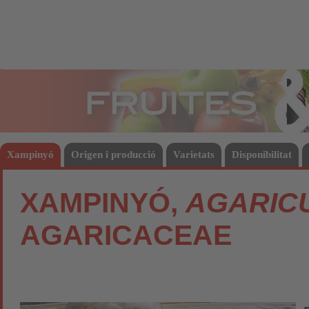
Fruites
Hort
Xampinyó
Origen i producció
Varietats
Disponibilitat
XAMPINYÓ,
AGARIC
AGARICACEAE