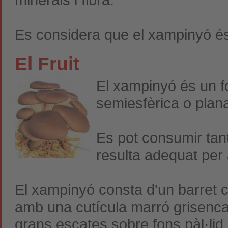
Es considera que el xampinyó és
El Fruit
El xampinyó és un
f
semiesfèrica o plana
Es pot consumir tan
resulta adequat per 
El xampinyó consta d'un barret 
amb una cutícula marró grisenca
grans escates sobre fons pàl·lid