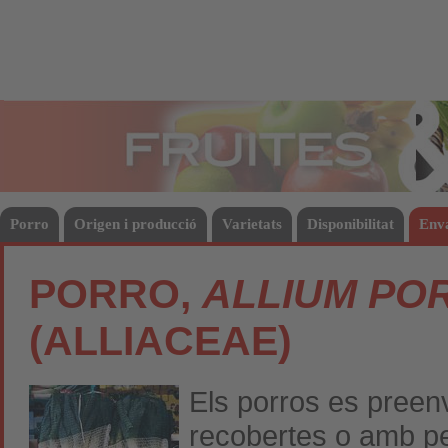
Fruites
Hort
Porro
Origen i producció
Varietats
Disponibilitat
Env
PORRO,
ALLIUM PO
(ALLIACEAE)
Els porros es preen
recobertes o amb pel