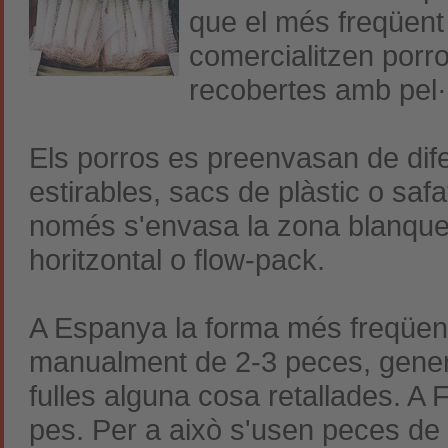
que el més freqüen
comercialitzen porro
recobertes amb pel·l
Els porros es preenvasan de dife
estirables, sacs de plàstic o saf
només s'envasa la zona blanquej
horitzontal o flow-pack.
A Espanya la forma més freqüent
manualment de 2-3 peces, general
fulles alguna cosa retallades. A
pes. Per a això s'usen peces d