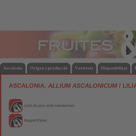
Fruites
Hort
Ascalonia
Origen i producció
Varietats
Disponibilitat
ASCALONIA,
ALLIUM ASCALONICUM
/ LIL
Llom de porc amb mandarines
Magret d'ànec