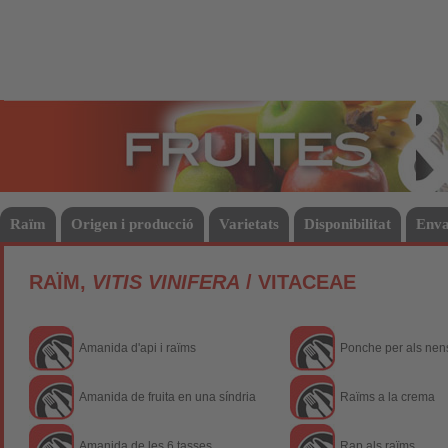
Fruites
Hort
Raïm
Origen i producció
Varietats
Disponibilitat
Enva
RAÏM,
VITIS VINIFERA
/ VITACEAE
Amanida d'api i raïms
Ponche per als nen
Amanida de fruita en una síndria
Raïms a la crema
Amanida de les 6 tasses
Rap als raïms